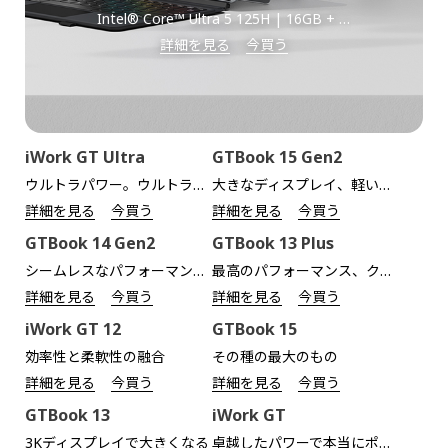
Intel® Core™ Ultra 5 125H | 16GB + 1TB | 13インチ 2.5Kディスプレイ
詳細を見る
今買う
iWork GT Ultra
GTBook 15 Gen2
ウルトラパワー。ウルトラユー
大きなディスプレイ、軽い負荷
詳細を見る
今買う
詳細を見る
今買う
GTBook 14 Gen2
GTBook 13 Plus
シームレスなパフォーマンスを指先で実現！
最高のパフォーマンス、クリスタルビジョン
詳細を見る
今買う
詳細を見る
今買う
iWork GT 12
GTBook 15
効率性と柔軟性の融合
その種の最大のもの
詳細を見る
今買う
詳細を見る
今買う
GTBook 13
iWork GT
3Kディスプレイで大きくなる
卓越したパワーで本当にポータブル