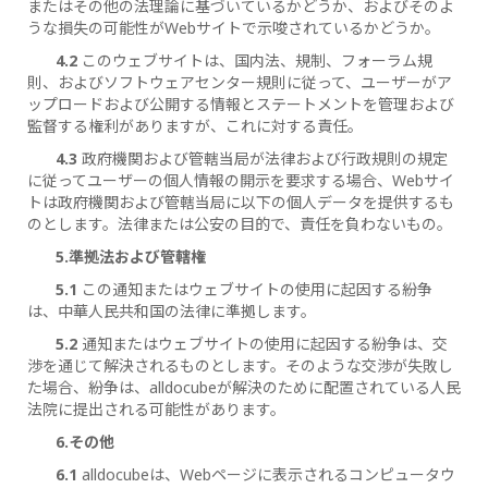
またはその他の法理論に基づいているかどうか、およびそのよ
うな損失の可能性がWebサイトで示唆されているかどうか。
4.2
このウェブサイトは、国内法、規制、フォーラム規
則、およびソフトウェアセンター規則に従って、ユーザーがア
ップロードおよび公開する情報とステートメントを管理および
監督する権利がありますが、これに対する責任。
4.3
政府機関および管轄当局が法律および行政規則の規定
に従ってユーザーの個人情報の開示を要求する場合、Webサイ
トは政府機関および管轄当局に以下の個人データを提供するも
のとします。法律または公安の目的で、責任を負わないもの。
5.準拠法および管轄権
5.1
この通知またはウェブサイトの使用に起因する紛争
は、中華人民共和国の法律に準拠します。
5.2
通知またはウェブサイトの使用に起因する紛争は、交
渉を通じて解決されるものとします。そのような交渉が失敗し
た場合、紛争は、alldocubeが解決のために配置されている人民
法院に提出される可能性があります。
6.その他
6.1
alldocubeは、Webページに表示されるコンピュータウ