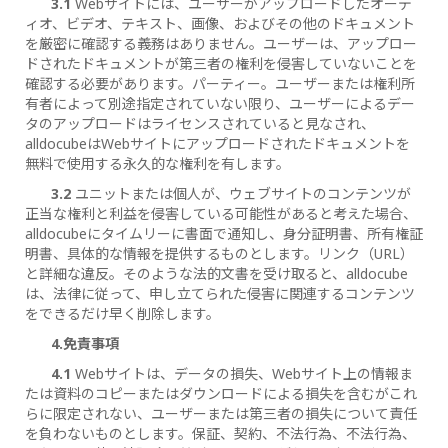
3.1
Webサイトには、ユーザーがアップロードしたオーデ
ィオ、ビデオ、テキスト、画像、およびその他のドキュメント
を厳密に確認する義務はありません。ユーザーは、アップロー
ドされたドキュメントが第三者の権利を侵害していないことを
確認する必要があります。パーティー。ユーザーまたは権利所
有者によって別途指定されていない限り、ユーザーによるデー
タのアップロードはライセンスされていると見なされ、
alldocubeはWebサイトにアップロードされたドキュメントを
無料で使用する永久的な権利を有します。
3.2
ユニットまたは個人が、ウェブサイトのコンテンツが
正当な権利と利益を侵害している可能性があると考えた場合、
alldocubeにタイムリーに書面で通知し、身分証明書、所有権証
明書、具体的な情報を提供するものとします。リンク（URL）
と詳細な違反。そのような法的文書を受け取ると、alldocube
は、法律に従って、申し立てられた侵害に関連するコンテンツ
をできるだけ早く削除します。
4.免責事項
4.1
Webサイトは、データの損失、Webサイト上の情報ま
たは資料のコピーまたはダウンロードによる損失を含むがこれ
らに限定されない、ユーザーまたは第三者の損失について責任
を負わないものとします。保証、契約、不法行為、不法行為、