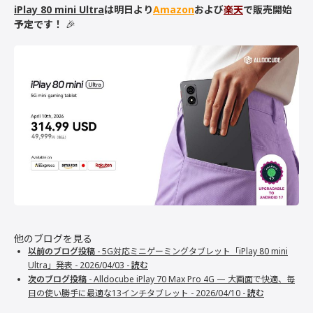
iPlay 80 mini Ultra
は明日より
Amazon
および
楽天
で販売開始
予定です！
🎉
他のブログを見る
以前のブログ投稿
- 5G対応ミニゲーミングタブレット「iPlay 80 mini
Ultra」発表 -
2026/04/03 -
読む
次のブログ投稿
- Alldocube iPlay 70 Max Pro 4G — 大画面で快適、毎
日の使い勝手に最適な13インチタブレット -
2026/04/10 -
読む