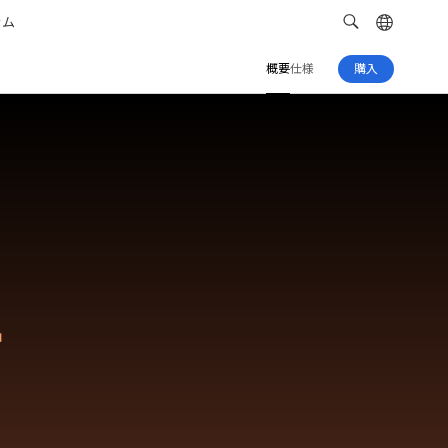
ラム
概要
仕様
購入
こ