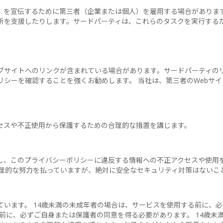
）を宣伝するために第三者（企業または個人）を雇用する場合がありま
析を支援したりします。サードパーティは、これらのタスクを実行する
ブサイトへのリンクが含まれている場合があります。サードパーティのリ
リシーを確認することを強くお勧めします。 当社は、第三者のWebサ
セスや不正使用から保護するための合理的な措置を講じます。
し、このプライバシーポリシーに違反する情報への不正アクセスや使用
理的な努力を払っていますが、絶対に安全なセキュリティ対策はないこ
います。 14歳未満の未成年者の場合は、サービスを使用する前に、必
前に、必ずご自身または保護者の同意を得る必要があります。 14歳未